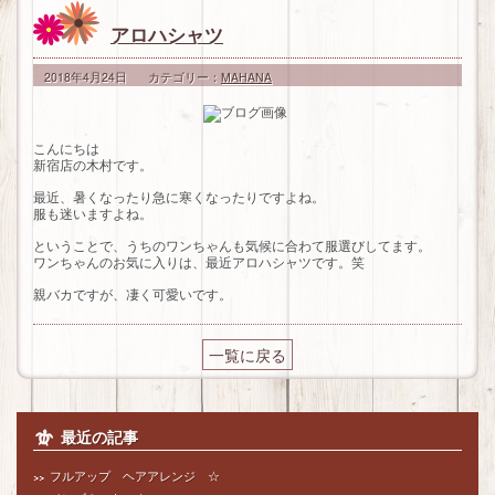
マカナ
モアナ
HAIR CATALOG
メニュー
（銀座店）
アロハシャツ
リル
マカナメニュー
PICKUP
ヴァローレ
ヴァローレメニュー
COUPON
2018年4月24日
カテゴリー：
MAHANA
コンセプト
BLOG
こんにちは
新宿店の木村です。
最近、暑くなったり急に寒くなったりですよね。
服も迷いますよね。
ということで、うちのワンちゃんも気候に合わて服選びしてます。
ワンちゃんのお気に入りは、最近アロハシャツです。笑
親バカですが、凄く可愛いです。
一覧に戻る
最近の記事
フルアップ ヘアアレンジ ☆