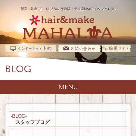
新宿・銀座で口コミ人気の美容院・美容室MAHALOA-マハロア-
BLOG
MENU
TOP
SALON INFO
-BLOG-
マハナ
MENU
（新宿店）
スタッフブログ
モアナ
マハナ
STYLIST
メニュー
（銀座店）
（新宿店）