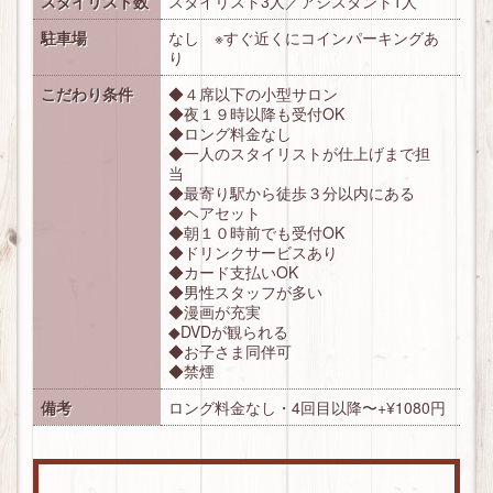
スタイリスト数
スタイリスト3人／アシスタント1人
駐車場
なし ※すぐ近くにコインパーキングあ
り
こだわり条件
◆４席以下の小型サロン
◆夜１９時以降も受付OK
◆ロング料金なし
◆一人のスタイリストが仕上げまで担
当
◆最寄り駅から徒歩３分以内にある
◆ヘアセット
◆朝１０時前でも受付OK
◆ドリンクサービスあり
◆カード支払いOK
◆男性スタッフが多い
◆漫画が充実
◆DVDが観られる
◆お子さま同伴可
◆禁煙
備考
ロング料金なし・4回目以降〜+¥1080円