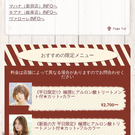
マハナ（新宿店）INFOへ
モアナ（銀座店）INFOへ
ヴァローレINFOへ
おすすめの限定メニュー
料金は店舗によって異なる場合がありますのでお問合わせく
ださい
《平日限定!!》極潤ヒアルロン酸トリートメン
ト付★カット+カラー
¥2,700〜
《新規の方 平日限定》極潤ヒアルロン酸トリ
ートメント付★カット+フルカラー