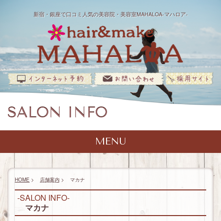
新宿・銀座で口コミ人気の美容院・美容室MAHALOA-マハロア-
SALON INFO
MENU
TOP
SALON INFO
HOME
>
店舗案内
>
マカナ
マハナ
MENU
（新宿店）
-SALON INFO-
マカナ
モアナ
マハナ
STYLIST
メニュー
（銀座店）
（新宿店）