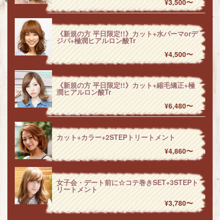
¥3,500〜
《新規の方 平日限定!!》カット+水パーマorデ
ジパ+極潤ヒアルロン酸Tr
¥4,500〜
《新規の方 平日限定!!》カット+縮毛矯正+極
潤ヒアルロン酸Tr
¥6,480〜
カット+カラー+2STEPトリートメント
¥4,860〜
女子会・デート前に☆コテ巻きSET+3STEPト
リートメント
¥3,780〜