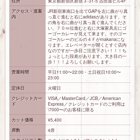
住所
東京都新宿区新宿３-31-5 吉田屋ビル4F
アクセス・道案
JR新宿東南口を出てGAPを左に曲がり真
内
っ直ぐ進むと右にadidasがあります。そ
の角を右に曲がり真っ直ぐ進んでくださ
い。７０ｍ位進むと右に大塚家具左にゴ
ーゴーカレーが見えて来ます。そのゴー
ゴーカレーのビルの４Ｆがmakanaにな
ります。エレベーターが開くとすぐ店内
なのですが一歩目ご注意下さい！！！ち
ょっとした段差があります。大き目の一
歩！！！よろしくお願いします。
営業時間
平日11:00〜22:00・土日祝日10:00〜
23:00
定休日
火曜日
クレジットカー
VISA／MasterCard／JCB／American
ド
Express／クレジットカードのご利用は
\7000〜のお客様に限る
カット価格
¥5,400
席数
4席