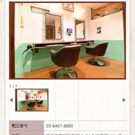
マカナ
モアナ
HAIR CATALOG
メニュー
（銀座店）
リル
マカナメニュー
PICKUP
ヴァローレ
ヴァローレメニュー
COUPON
コンセプト
BLOG
1 / 1
電話番号
03-6457-8885