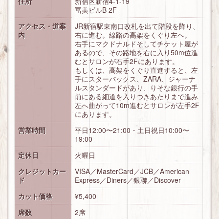
住所
新宿区新宿4-1-19
冨美ビルB 2F
アクセス・道案
JR新宿駅東南口改札を出て階段を降り、
内
右に進む。線路の高架をくぐり左へ。
右手にマクドナルドそしてチケット屋が
あるので、その路地を右に入り50m位進
むとサロンが右手2Fにあります。
もしくは、高架をくぐり直進すると、左
手にスターバックス、ZARA、ジャーナ
ルスタンダードがあり、りそな銀行の手
前にある細道を入りつきあたりまで進み
左へ曲がって10m進むとサロンが左手2F
にあります。
営業時間
平日12:00〜21:00・土日祝日10:00〜
19:00
定休日
火曜日
クレジットカー
VISA／MasterCard／JCB／American
ド
Express／Diners／銀聯／Discover
カット価格
¥5,400
席数
2席