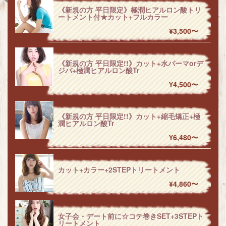
《新規の方 平日限定》極潤ヒアルロン酸トリ
ートメント付★カット+フルカラー
¥3,500〜
《新規の方 平日限定!!》カット+水パーマorデ
ジパ+極潤ヒアルロン酸Tr
¥4,500〜
《新規の方 平日限定!!》カット+縮毛矯正+極
潤ヒアルロン酸Tr
¥6,480〜
カット+カラー+2STEPトリートメント
¥4,860〜
女子会・デート前に☆コテ巻きSET+3STEPト
リートメント