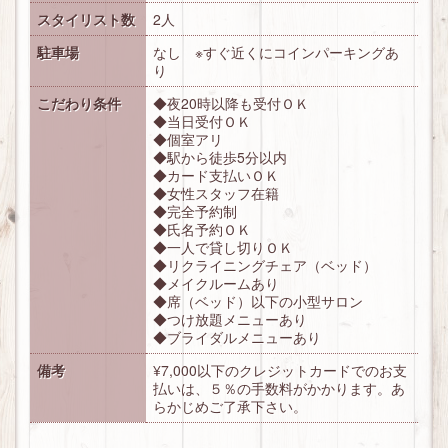
スタイリスト数
2人
駐車場
なし ※すぐ近くにコインパーキングあ
り
こだわり条件
◆夜20時以降も受付ＯＫ
◆当日受付ＯＫ
◆個室アリ
◆駅から徒歩5分以内
◆カード支払いＯＫ
◆女性スタッフ在籍
◆完全予約制
◆氏名予約ＯＫ
◆一人で貸し切りＯＫ
◆リクライニングチェア（ベッド）
◆メイクルームあり
◆席（ベッド）以下の小型サロン
◆つけ放題メニューあり
◆ブライダルメニューあり
備考
¥7,000以下のクレジットカードでのお支
払いは、５％の手数料がかかります。あ
らかじめご了承下さい。