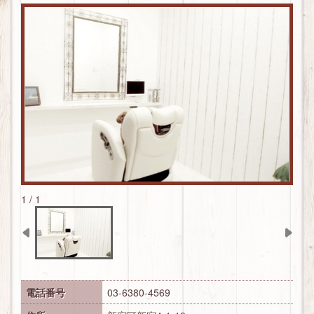
マカナ
モアナ
HAIR CATALOG
メニュー
（銀座店）
リル
マカナメニュー
PICKUP
ヴァローレ
ヴァローレメニュー
COUPON
コンセプト
BLOG
1 / 1
電話番号
03-6380-4569