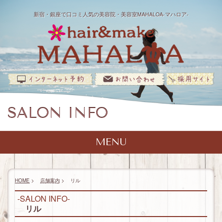
新宿・銀座で口コミ人気の美容院・美容室MAHALOA-マハロア-
SALON INFO
MENU
TOP
SALON INFO
HOME
>
店舗案内
>
リル
マハナ
MENU
（新宿店）
-SALON INFO-
リル
モアナ
マハナ
STYLIST
メニュー
（銀座店）
（新宿店）